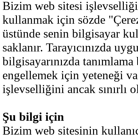
Bizim
web sitesi
işlevselliğ
kullanmak
için
sözde
"Çere
üstünde
senin
bilgisayar
ku
saklanır
.
Tarayıcınızda
uyg
bilgisayarınızda
tanımlama b
engellemek
için
yeteneği
va
işlevselliğini
ancak
sınırlı
o
Şu bilgi için
Bizim
web
sitesinin
kullanı