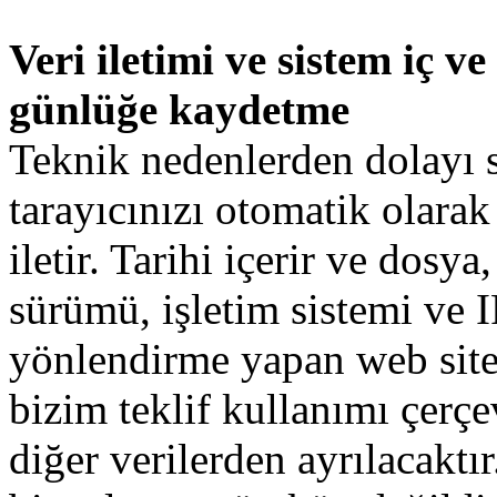
Veri iletimi ve sistem iç ve
günlüğe kaydetme
Teknik
nedenlerden
dolayı
tarayıcınızı
otomatik olarak
iletir
.
Tarihi
içerir
ve
dosya
,
sürümü
,
işletim
sistemi
ve
I
yönlendirme yapan
web site
bizim
teklif
kullanımı
çerçe
diğer
verilerden
ayrılacaktır