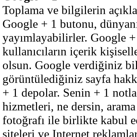
Toplama
ve
bilgilerin
açıkl
Google
+
1 butonu,
dünyan
yayımlayabilirler
.
Google
+
kullanıcıların
içerik
kişisell
olsun
.
Google
verdiğiniz
bi
görüntülediğiniz
sayfa
hakk
+
1
depolar
.
Senin
+
1
notla
hizmetleri
,
ne
dersin
,
arama
fotoğrafı
ile birlikte
kabul
e
siteleri
ve
Internet
reklamlar