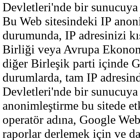
Devletleri'nde
bir
sunucuya
Bu
Web
sitesindeki
IP
anon
durumunda
,
IP
adresinizi
kı
Birliği
veya
Avrupa
Ekono
diğer
Birleşik
parti
içinde
G
durumlarda
,
tam
IP
adresin
Devletleri'nde
bir
sunucuya
anonimleştirme
bu
sitede
et
operatör
adına
,
Google
Web 
raporlar
derlemek
için
ve
da