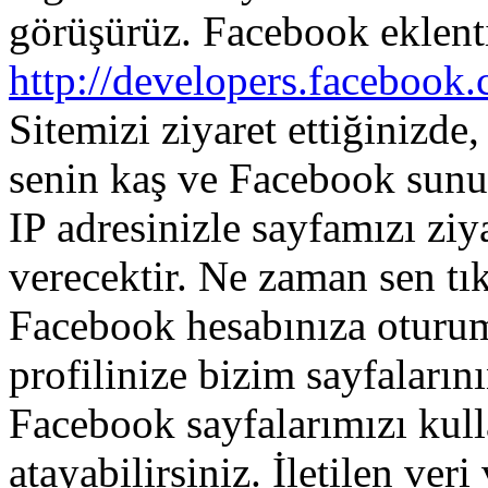
görüşürüz
.
Facebook
eklent
http://developers.facebook
Sitemizi
ziyaret
ettiğinizde
,
senin
kaş
ve
Facebook
sunu
IP
adresinizle
sayfamızı
ziy
verecektir
.
Ne zaman
sen
tık
Facebook
hesabınıza
oturu
profilinize
bizim
sayfaların
Facebook
sayfalarımızı
kull
atayabilirsiniz
.
İletilen
veri