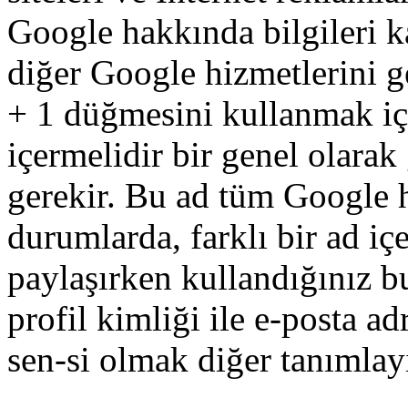
Google
hakkında
bilgileri
k
diğer
Google
hizmetlerini
g
+
1
düğmesini
kullanmak
i
içermelidir
bir
genel olarak
gerekir
.
Bu
ad
tüm
Google
durumlarda
,
farklı
bir
ad
içe
paylaşırken
kullandığınız
b
profil
kimliği
ile
e-posta
adr
sen
-
si olmak
diğer
tanımlay