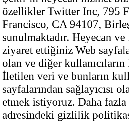
özellikler
Twitter
Inc
,
795
F
Francisco
,
CA
94107
,
Birle
sunulmaktadır
.
Heyecan
ve
ziyaret
ettiğiniz
Web
sayfala
olan
ve
diğer
kullanıcıların
İletilen
veri
ve
bunların
kul
sayfalarından
sağlayıcısı
ol
etmek
istiyoruz
.
Daha fazla
adresindeki
gizlilik
politika