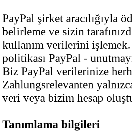
PayPal
şirket
aracılığıyla
ö
belirleme
ve
sizin
tarafınız
kullanım
verilerini
işlemek
.
politikası
PayPal
-
unutmay
Biz
PayPal
verilerinize
herh
Zahlungsrelevanten
yalnızc
veri
veya
bizim
hesap oluş
Tanımlama bilgileri