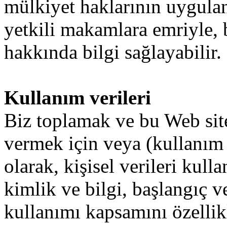
mülkiyet
haklarının
uygula
yetkili
makamlara
emriyle
,
hakkında
bilgi
sağlayabilir
.
Kullanım verileri
Biz
toplamak
ve
bu
Web sit
vermek
için
veya
(kullanım
olarak
,
kişisel
verileri
kulla
kimlik
ve
bilgi
,
başlangıç
v
kullanımı
kapsamını
özellik