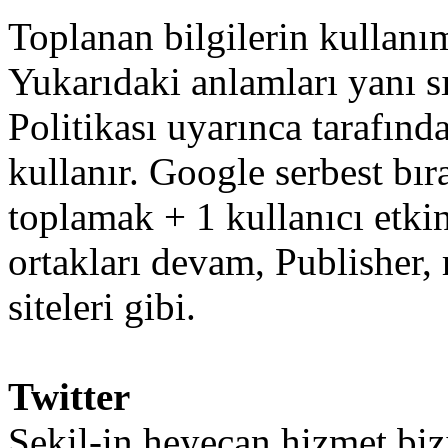
Toplanan
bilgilerin
kullanı
Yukarıdaki
anlamları
yanı s
Politikası
uyarınca
tarafınd
kullanır
.
Google
serbest bı
toplamak
+
1
kullanıcı
etkin
ortakları
devam
,
Publisher
,
siteleri
gibi
.
Twitter
Şekil
-
in
heyecan
hizmet
bi