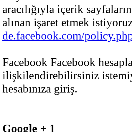
aracılığıyla
içerik
sayfaları
alınan
işaret
etmek
istiyoru
de.facebook.com/policy.ph
Facebook
Facebook
hesapla
ilişkilendirebilirsiniz
istemi
hesabınıza
giriş
.
Google + 1