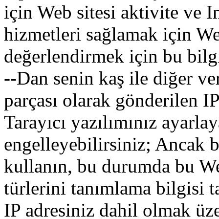
için
Web sitesi
aktivite
ve
I
hizmetleri
sağlamak
için
We
değerlendirmek
için
bu
bilg
--Dan
senin
kaş
ile
diğer
ve
parçası
olarak
gönderilen
I
Tarayıcı
yazılımınız
ayarlay
engelleyebilirsiniz
;
Ancak
b
kullanın
,
bu
durumda
bu
W
türlerini
tanımlama bilgisi
t
IP
adresiniz
dahil olmak üz