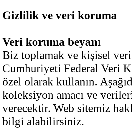
Gizlilik ve veri koruma
Veri koruma
beyan
ı
Biz
toplamak
ve
kişisel
veri
Cumhuriyeti
Federal
Veri
K
özel olarak
kullanın
.
Aşağı
koleksiyon
amacı
ve
veriler
verecektir
.
Web
sitemiz
hak
bilgi
alabilirsiniz
.