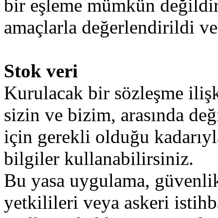
bir
eşleme
mümkün
değildi
amaçlarla
değerlendirildi
ve
Stok veri
Kurulacak
bir
sözleşme
iliş
sizin
ve
bizim
,
arasında
deği
için
gerekli
olduğu
kadarıyl
bilgiler
kullanabilirsiniz
.
Bu
yasa
uygulama
,
güvenli
yetkilileri
veya
askeri
istihb