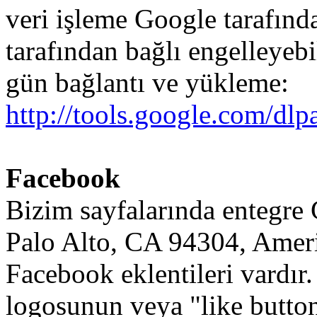
veri
işleme
Google
tarafınd
tarafından
bağlı
engelleyebi
gün
bağlantı
ve
yükleme
:
http://tools.google.com/dl
Facebook
Bizim
sayfalarında
entegre
Palo
Alto
,
CA
94304
,
Amer
Facebook
eklentileri
vardır
.
logosunun
veya
"like
butto