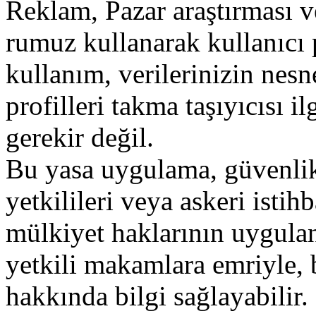
Reklam
,
Pazar
araştırması
v
rumuz
kullanarak
kullanıcı
kullanım
,
verilerinizin
nesn
profilleri
takma
taşıyıcısı
il
gerekir
değil
.
Bu
yasa
uygulama
,
güvenli
yetkilileri
veya
askeri
istihb
mülkiyet
haklarının
uygula
yetkili
makamlara
emriyle
,
hakkında
bilgi
sağlayabilir
.