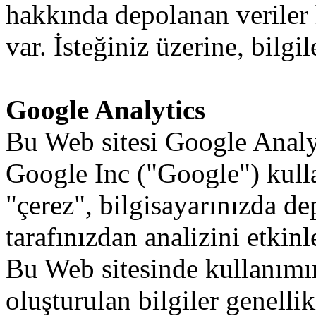
hakkında
depolanan
veriler
var.
İsteğiniz
üzerine
,
bilgil
Google Analytics
Bu
Web sitesi
Google
Analy
Google
Inc
("Google")
kull
"çerez",
bilgisayarınızda
de
tarafınızdan
analizini
etkinl
Bu
Web
sitesinde
kullanımı
oluşturulan
bilgiler
genellik